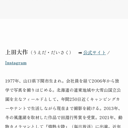
上田大作
（うえだ・だいさく） ➡
公式サイト
/
Instagram
1977年、山口県下関市生まれ。会社員を経て2006年から独
学で写真を撮りはじめる。北海道の道東地域や大雪山国立公
園を主なフィールドとして、年間250日近くキャンピングカ
ーやテントで生活しながら現在まで撮影を続ける。2013年、
冬の風蓮湖を取材した作品で田淵行男賞を受賞。2021年、動
物カメラマンとして『情熱大陸』（毎日放送）に出演。近年